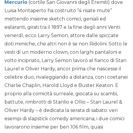
Mercurio
(cortile San Giovanni degli Eremiti) dove
Luisa Montaperto ha costruito “4 risate mute”
mettendo insieme sketch comici, geniali ed
esilaranti, girati tra il 1897 e la fine degli anni Venti:
venerdì, ecco Larry Semon, attore dalle spiccate
doti mimiche, che altri non è se non Ridolini. Sotto le
vesti di un moderno clown, con larghi pantaloni e
volto incipriato, Larry Semon lavorò al fianco di Stan
Laurel e Oliver Hardy, ancor prima che nascesse il
celebre duo, rivaleggiando a distanza, con i coetanei
Charlie Chaplin, Harold Lloyd e Buster Keaton. E
proprio alla comicità surreale, giocata su scambi,
battute, rimbrotti di Stanlio e Ollio – Stan Laurel &
Oliver Hardy – è dedicata la serata di sabato: veri
esempi di slapstick comedy americana, i due comici
lavorarono insieme per ben 106 film, quasi