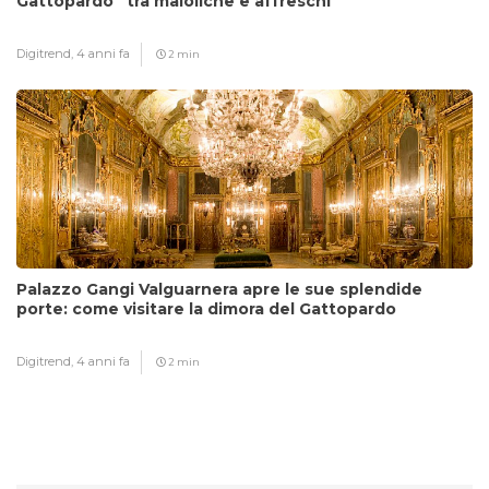
Gattopardo” tra maioliche e affreschi
Digitrend,
4 anni fa
2 min
Palazzo Gangi Valguarnera apre le sue splendide
porte: come visitare la dimora del Gattopardo
Digitrend,
4 anni fa
2 min