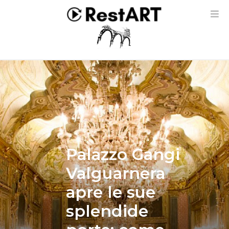
Palazzo Gangi
Valguarnera
apre le sue
splendide