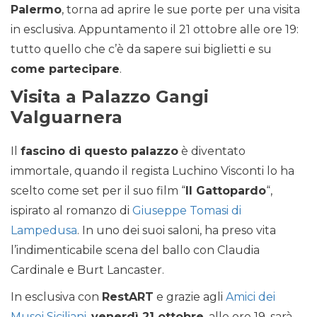
Palermo
, torna ad aprire le sue porte per una visita
in esclusiva. Appuntamento il 21 ottobre alle ore 19:
tutto quello che c’è da sapere sui biglietti e su
come partecipare
.
Visita a Palazzo Gangi
Valguarnera
Il
fascino di questo palazzo
è diventato
immortale, quando il regista Luchino Visconti lo ha
scelto come set per il suo film “
Il Gattopardo
“,
ispirato al romanzo di
Giuseppe Tomasi di
Lampedusa
. In uno dei suoi saloni, ha preso vita
l’indimenticabile scena del ballo con Claudia
Cardinale e Burt Lancaster.
In esclusiva con
RestART
e grazie agli
Amici dei
Musei Siciliani
,
venerdì 21 ottobre
, alle ore 19, sarà