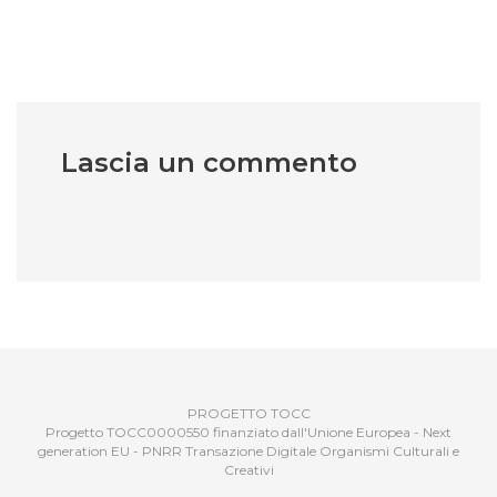
Lascia un commento
PROGETTO TOCC
Progetto TOCC0000550 finanziato dall'Unione Europea - Next
generation EU - PNRR Transazione Digitale Organismi Culturali e
Creativi