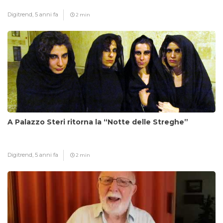
Digitrend,
5 anni fa
2 min
A Palazzo Steri ritorna la “Notte delle Streghe”
Digitrend,
5 anni fa
2 min